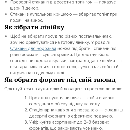
Прозорий стакан під десерти з топінгом — показує
шари й декор.
Стакан із купольною кришкою — зберігає топінг при
подачі на винос.
Як зібрати лінійку
Щоб не збирати посуд по різних постачальниках,
зручно орієнтуватися на готову лінійку. У розділі
Стакани для морозива
можна підібрати і стакани під
різні формати, і сумісні кришки. Це дає гнучкість:
сьогодні ви подаєте кульки, завтра додаєте шейки — і
вся тара лишається з однієї серії, сумісна між собою й
витримана в єдиному стилі.
Як обрати формат під свій заклад
Орієнтуйтеся на аудиторію й локацію за простою логікою:
Прохідна вулиця чи пляж — стійкі стакани
середнього об’єму під їжу на ходу.
Стаціонарна кав’ярня з посадкою — складніші
десертні формати з ефектною подачею.
Уніфікуйте асортимент до 2–3 базових
форматів, що закривають усе меню.