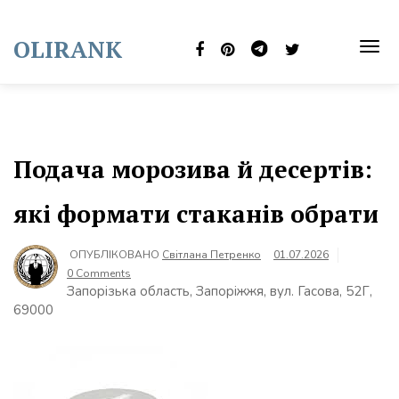
Skip
to
OLIRANK
content
TOG
NAVI
Подача морозива й десертів:
які формати стаканів обрати
ОПУБЛІКОВАНО
Світлана Петренко
01.07.2026
0 Comments
Запорізька область, Запоріжжя, вул. Гасова, 52Г,
69000