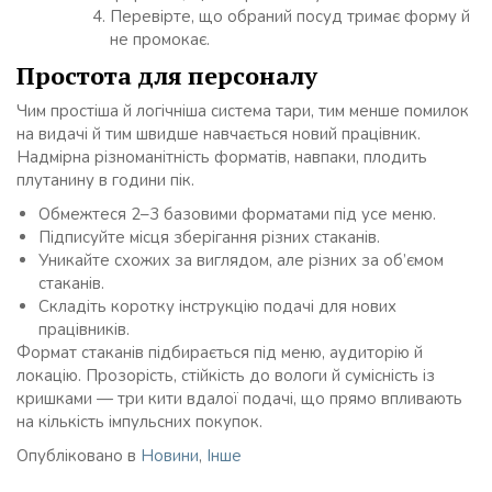
Перевірте, що обраний посуд тримає форму й
не промокає.
Простота для персоналу
Чим простіша й логічніша система тари, тим менше помилок
на видачі й тим швидше навчається новий працівник.
Надмірна різноманітність форматів, навпаки, плодить
плутанину в години пік.
Обмежтеся 2–3 базовими форматами під усе меню.
Підписуйте місця зберігання різних стаканів.
Уникайте схожих за виглядом, але різних за об’ємом
стаканів.
Складіть коротку інструкцію подачі для нових
працівників.
Формат стаканів підбирається під меню, аудиторію й
локацію. Прозорість, стійкість до вологи й сумісність із
кришками — три кити вдалої подачі, що прямо впливають
на кількість імпульсних покупок.
Опубліковано в
Новини
,
Інше