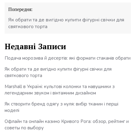
Навігація
Попередня:
записів
Як обрати та де вигідно купити фігурні свічки для
святкового торта
Недавні Записи
Подача морозива й десертів: які формати стаканів обрати
Як обрати та де вигідно купити фігурні свічки для
святкового торта
Marshall в Україні: культові колонки та навушники з
легендарним звуком і вінтажним дизайном
Як створити бренд одягу з нуля: вибір тканин і перші
моделі
Офлайн та онлайн казино Кривого Рога: обзор, рейтинг и
советы по выбору