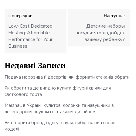
Навігація
Попередня:
Наступна:
записів
Low-Cost Dedicated
Детские наборы
Hosting: Affordable
посуды: что подойдет
Performance for Your
вашему ребенку?
Business
Недавні Записи
Подача морозива й десертів: які формати стаканів обрати
Як обрати та де вигідно купити фігурні свічки для
святкового торта
Marshall в Україні: культові колонки та навушники з
легендарним звуком і вінтажним дизайном
Як створити бренд одягу з нуля: вибір тканин і перші
моделі