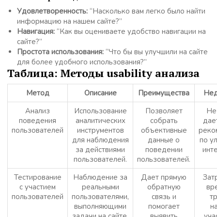
Удовлетворенность:
“Насколько вам легко было найти
информацию на нашем сайте?”
Навигация:
“Как вы оцениваете удобство навигации на
сайте?”
Простота использования:
“Что бы вы улучшили на сайте
для более удобного использования?”
Таблица: Методы usability анализа
Метод
Описание
Преимущества
Нед
Анализ
Использование
Позволяет
Не
поведения
аналитических
собрать
дае
пользователей
инструментов
объективные
реко
для наблюдения
данные о
по у
за действиями
поведении
инт
пользователей.
пользователей.
Тестирование
Наблюдение за
Дает прямую
Зат
с участием
реальными
обратную
вр
пользователей
пользователями,
связь и
т
выполняющими
помогает
н
задачи на сайте.
выявить
уча