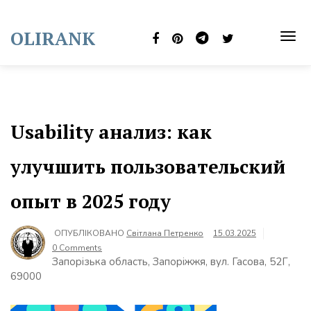
Skip
to
OLIRANK
content
TOG
NAVI
Usability анализ: как
улучшить пользовательский
опыт в 2025 году
ОПУБЛІКОВАНО
Світлана Петренко
15.03.2025
0 Comments
Запорізька область, Запоріжжя, вул. Гасова, 52Г,
69000